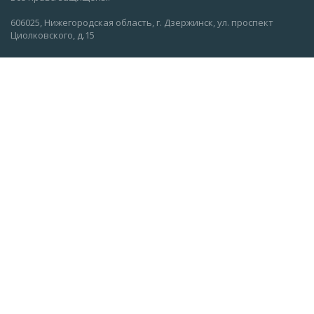
606025, Нижегородская область, г. Дзержинск, ул. проспект
Циолковского, д.15
О компании
Вакансии
Новости
Информация
Каталог
Контакты
info@glassnn.com
8 (8313) 35-09-45
обратный звонок