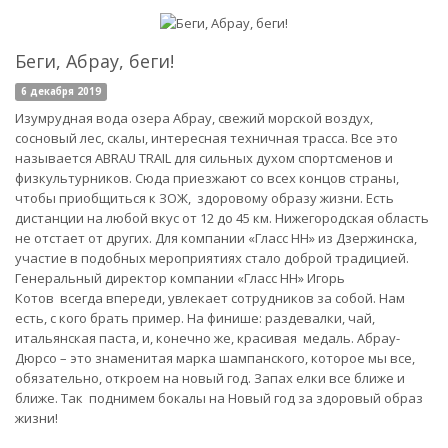
Беги, Абрау, беги!
6 декабря 2019
Изумрудная вода озера Абрау, свежий морской воздух,
сосновый лес, скалы, интересная техничная трасса. Все это
называется ABRAU TRAIL для сильных духом спортсменов и
физкультурников. Сюда приезжают со всех концов страны,
чтобы приобщиться к ЗОЖ, здоровому образу жизни. Есть
дистанции на любой вкус от 12 до 45 км. Нижегородская область
не отстает от других. Для компании «Гласс НН» из Дзержинска,
участие в подобных мероприятиях стало доброй традицией.
Генеральный директор компании «Гласс НН» Игорь
Котов всегда впереди, увлекает сотрудников за собой. Нам
есть, с кого брать пример. На финише: раздевалки, чай,
итальянская паста, и, конечно же, красивая медаль. Абрау-
Дюрсо – это знаменитая марка шампанского, которое мы все,
обязательно, откроем на новый год. Запах елки все ближе и
ближе. Так поднимем бокалы на Новый год за здоровый образ
жизни!