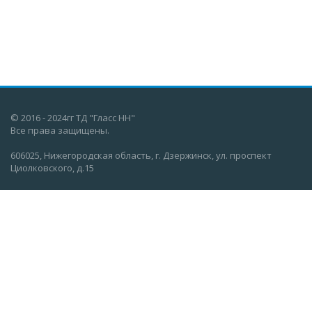
© 2016 - 2024гг ТД "Гласс НН"
Все права защищены.
606025, Нижегородская область, г. Дзержинск, ул. проспект
Циолковского, д.15
О компании
Вакансии
Новости
Информация
Каталог