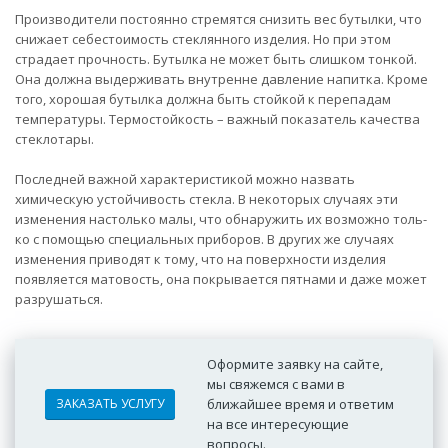
Производители постоянно стремятся снизить вес бутылки, что
снижает себестоимость стеклянного изделия. Но при этом
страдает прочность. Бутылка не может быть слишком тонкой.
Она должна выдерживать внутренне давление напитка. Кроме
того, хорошая бутылка должна быть стойкой к перепадам
температуры. Термостойкость – важный показатель качества
стеклотары.
Последней важной характеристикой можно назвать
химическую устойчивость стекла. В некоторых случаях эти
изменения настолько ма­лы, что обнаружить их возможно толь­
ко с помощью специальных приборов. В других же случаях
изменения приво­дят к тому, что на поверхности изде­лия
появляется матовость, она покрыва­ется пятнами и даже может
разру­шаться.
Оформите заявку на сайте,
мы свяжемся с вами в
ЗАКАЗАТЬ УСЛУГУ
ближайшее время и ответим
на все интересующие
вопросы.